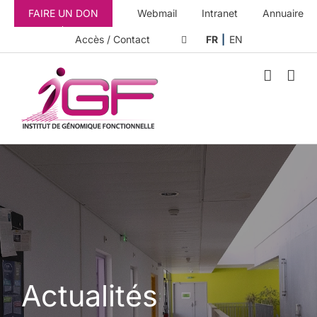
Passer
FAIRE UN DON
Webmail
Intranet
Annuaire
au
contenu
Accès / Contact
FR
EN
Actualités