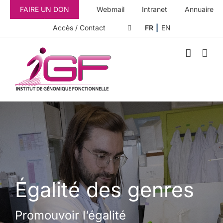
Passer
FAIRE UN DON
Webmail
Intranet
Annuaire
au
contenu
Accès / Contact
FR
EN
Égalité des genres
Promouvoir l’égalité