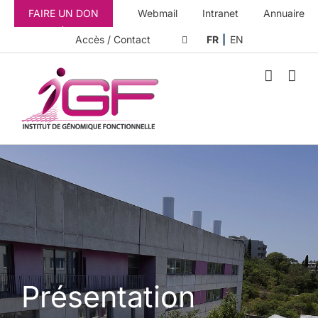
Passer
FAIRE UN DON
Webmail
Intranet
Annuaire
au
contenu
Accès / Contact
FR
EN
Présentation