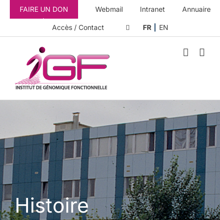
Passer
FAIRE UN DON
Webmail
Intranet
Annuaire
au
contenu
Accès / Contact
FR
EN
Histoire