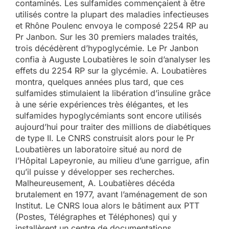
contaminés. Les sulfamides commençaient à être
utilisés contre la plupart des maladies infectieuses
et Rhône Poulenc envoya le composé 2254 RP au
Pr Janbon. Sur les 30 premiers malades traités,
trois décédèrent d’hypoglycémie. Le Pr Janbon
confia à Auguste Loubatières le soin d’analyser les
effets du 2254 RP sur la glycémie. A. Loubatières
montra, quelques années plus tard, que ces
sulfamides stimulaient la libération d’insuline grâce
à une série expériences très élégantes, et les
sulfamides hypoglycémiants sont encore utilisés
aujourd’hui pour traiter des millions de diabétiques
de type II. Le CNRS construisit alors pour le Pr
Loubatières un laboratoire situé au nord de
l’Hôpital Lapeyronie, au milieu d’une garrigue, afin
qu’il puisse y développer ses recherches.
Malheureusement, A. Loubatières décéda
brutalement en 1977, avant l’aménagement de son
Institut. Le CNRS loua alors le bâtiment aux PTT
(Postes, Télégraphes et Téléphones) qui y
installèrent un centre de documentations.