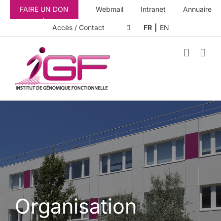
Passer
FAIRE UN DON
Webmail
Intranet
Annuaire
au
contenu
Accès / Contact
FR
EN
Organisation