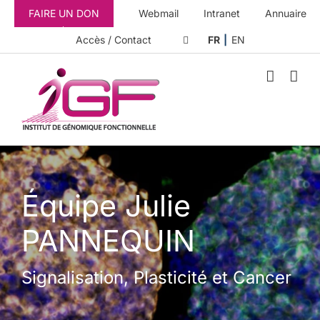
Passer
FAIRE UN DON
Webmail
Intranet
Annuaire
au
contenu
Accès / Contact
FR
EN
Équipe Julie
PANNEQUIN
Signalisation, Plasticité et Cancer