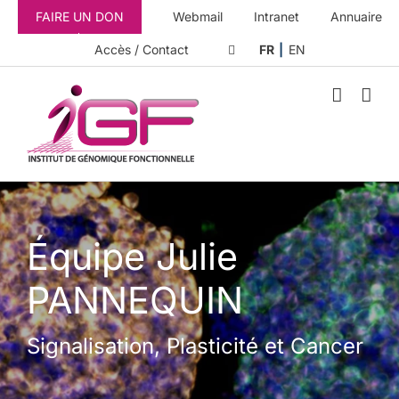
Passer
FAIRE UN DON
Webmail
Intranet
Annuaire
au
contenu
Accès / Contact
FR
EN
Équipe Julie
PANNEQUIN
Signalisation, Plasticité et Cancer