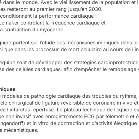
é dans le monde. Avec le vieillissement de la population et 
lles resteront au premier rang jusqu’en 2030.
conditionnent la performance cardiaque :
pacemaker contrôlant la fréquence cardiaque et
de la contraction du myocarde.
équipe portent sur l’étude des mécanismes impliqués dans le
i que dans les processus de mort cellulaire au cours de l’in
l’équipe sont de développer des stratégies cardioprotectric
se des cellules cardiaques, afin d’empêcher le remodelage ven
hniques
les modèles de pathologie cardiaque des troubles du rythme,
dèle chirurgical de ligature réversible de coronaire in vivo e
de l’infarctus reperfusé. Le plateau technique de l’équipe es
ique non invasif avec enregistrements ECG par télémétrie e
ngendorff) et in vitro de contraction et d’activité électriq
ts mécanistiques.