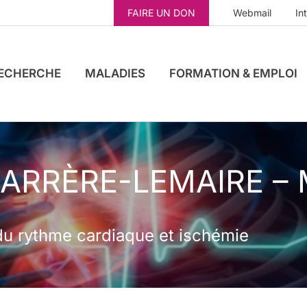
FAIRE UN DON
Webmail
In
ECHERCHE
MALADIES
FORMATION & EMPLOI
 BARRÈRE-LEMAIRE –
du rythme cardiaque et ischémie