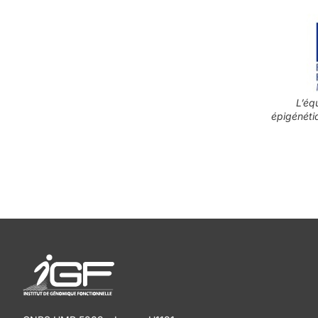
L’éq
épigénéti