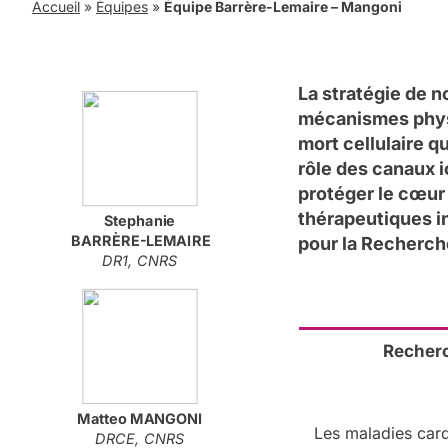
Accueil
»
Équipes
»
Équipe Barrère-Lemaire – Mangoni
La stratégie de n
mécanismes physi
mort cellulaire q
rôle des canaux i
protéger le cœur
thérapeutiques in
Stephanie
BARRÈRE-LEMAIRE
pour la Recherch
DR1, CNRS
Recher
Matteo
MANGONI
Les maladies card
DRCE, CNRS