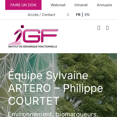
Passer
FAIRE UN DON
Webmail
Intranet
Annuaire
au
contenu
Accès / Contact
FR
EN
Équipe Sylvaine
ARTERO – Philippe
COURTET
Environnement, biomarqueurs,